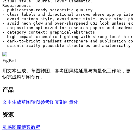
Visual style: Journal Cover Cinematic.

Requirements:

- publication-ready scientific quality

- clear labels and directional arrows where appropriate

- avoid cartoon style, avoid meme style, avoid stock-ph
- avoid neon glow and over-sharpened CGI look unless ex
- composition optimized for research papers and academi
- category context: graphical-abstracts

- high-impact cinematic lighting with strong focal hier
- dark-to-bright gradient atmosphere and publication co
- scientifically plausible structures and anatomically 
FigPad
用文本生成、草图转图、参考图风格延展与向量化工作流，更
快完成科研图创作。
产品
文本生成
草图转图
参考图复刻
向量化
资源
灵感图库
博客
教程