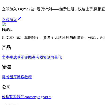
立即加入 FigPad 推广返佣计划——免费注册、快速上手,回
立即加入
FigPad
用文本生成、草图转图、参考图风格延展与向量化工作流，更
产品
文本生成
草图转图
参考图复刻
向量化
资源
灵感图库
博客
教程
公司
价格
联系我们
contact@figpad.ai