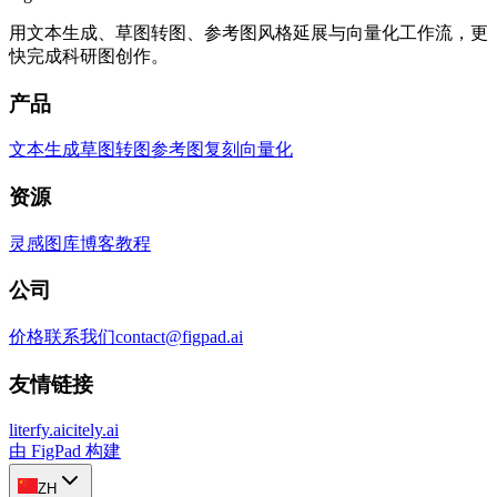
用文本生成、草图转图、参考图风格延展与向量化工作流，更
快完成科研图创作。
产品
文本生成
草图转图
参考图复刻
向量化
资源
灵感图库
博客
教程
公司
价格
联系我们
contact@figpad.ai
友情链接
literfy.ai
citely.ai
由 FigPad 构建
ZH