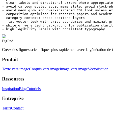
- clear labels and directional arrows where appropriate

- avoid cartoon style, avoid meme style, avoid stock-ph
- avoid neon glow and over-sharpened CGI look unless ex
- composition optimized for research papers and academi
- category context: cross-sections-layers

- flat vector look with crisp boundaries and minimal gr
- white or very light background for publication clarit
- high legibility labels with consistent typography
FigPad
Créez des figures scientifiques plus rapidement avec la génération de t
Produit
Texte vers image
Croquis vers image
Image vers image
Vectorisation
Ressources
Inspiration
Blog
Tutoriels
Entreprise
Tarifs
Contact