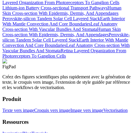
Layered Organization From Photoreceptors To Ganglion Cells
Lithium-ion Battery Cross-sectional Transport Pathways
Human
Skin Cross-section With Epidermis, Dermis, And Appendages
Perovskite-silicon Tandem Solar Cell Layered Stack
Earth Interior
With Mantle Convection And Core Boundaries
Leaf Anatomy
Cross-section With Vascular Bundles And Stomata
Human Skin
Cross-section With Epidermis, Dermis, And Appendages
Perovskite-
silicon Tandem Solar Cell Layered Stack
Earth Interior With Mantle
Convection And Core Boundaries
Leaf Anatomy Cross-section With
Vascular Bundles And Stomata
Retina Layered Organization From
Photoreceptors To Ganglion Cells
FigPad
Créez des figures scientifiques plus rapidement avec la génération de
texte, le croquis vers image, l'extension de style guidée par référence
et les workflows de vectorisation.
Produit
Texte vers image
Croquis vers image
Image vers image
Vectorisation
Ressources