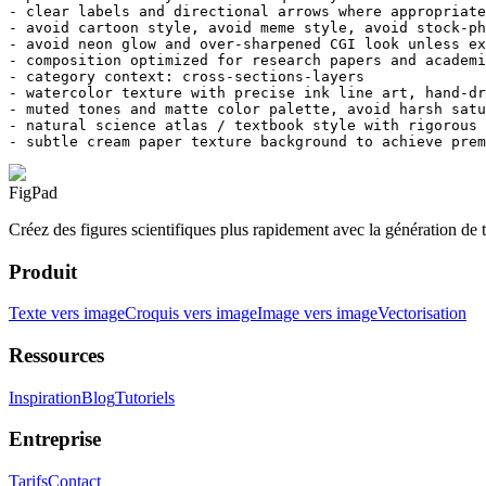
- clear labels and directional arrows where appropriate

- avoid cartoon style, avoid meme style, avoid stock-ph
- avoid neon glow and over-sharpened CGI look unless ex
- composition optimized for research papers and academi
- category context: cross-sections-layers

- watercolor texture with precise ink line art, hand-dr
- muted tones and matte color palette, avoid harsh satu
- natural science atlas / textbook style with rigorous 
- subtle cream paper texture background to achieve prem
FigPad
Créez des figures scientifiques plus rapidement avec la génération de t
Produit
Texte vers image
Croquis vers image
Image vers image
Vectorisation
Ressources
Inspiration
Blog
Tutoriels
Entreprise
Tarifs
Contact