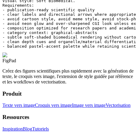
Visual style: Soft Biomedical.

Requirements:

- publication-ready scientific quality

- clear labels and directional arrows where appropriate

- avoid cartoon style, avoid meme style, avoid stock-ph
- avoid neon glow and over-sharpened CGI look unless ex
- composition optimized for research papers and academi
- category context: graphical-abstracts

- subtle soft-shaded biomedical rendering without carto
- clean depth cues and organelle/material differentiati
- balanced pastel-accent palette while retaining scient
FigPad
Créez des figures scientifiques plus rapidement avec la génération de
texte, le croquis vers image, l'extension de style guidée par référence
et les workflows de vectorisation.
Produit
Texte vers image
Croquis vers image
Image vers image
Vectorisation
Ressources
Inspiration
Blog
Tutoriels