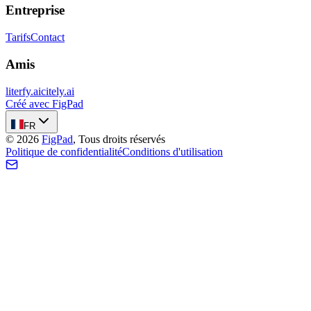
Entreprise
Tarifs
Contact
Amis
literfy.ai
citely.ai
Créé avec FigPad
FR
©
2026
FigPad
,
Tous droits réservés
Politique de confidentialité
Conditions d'utilisation