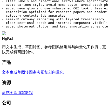
- clear labels and directional arrows where appropriate

- avoid cartoon style, avoid meme style, avoid stock-ph
- avoid neon glow and over-sharpened CGI look unless ex
- composition optimized for research papers and academi
- category context: lab-apparatus

- semi-3D cutaway rendering with layered transparency

- clear sectional depth and internal component visibili
- avoid photoreal clutter and keep annotation zones cle
FigPad
用文本生成、草图转图、参考图风格延展与向量化工作流，更
快完成科研图创作。
产品
文本生成
草图转图
参考图复刻
向量化
资源
灵感图库
博客
教程
公司