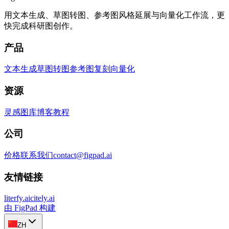
用文本生成、草图转图、参考图风格延展与向量化工作流，更
快完成科研图创作。
产品
文本生成
草图转图
参考图复刻
向量化
资源
灵感图库
博客
教程
公司
价格
联系我们
contact@figpad.ai
友情链接
literfy.ai
citely.ai
由 FigPad 构建
ZH