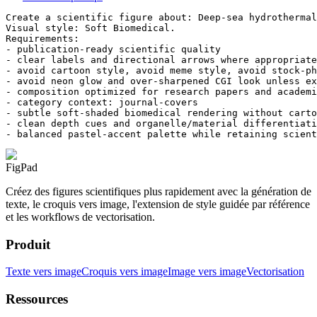
Create a scientific figure about: Deep-sea hydrothermal
Visual style: Soft Biomedical.

Requirements:

- publication-ready scientific quality

- clear labels and directional arrows where appropriate

- avoid cartoon style, avoid meme style, avoid stock-ph
- avoid neon glow and over-sharpened CGI look unless ex
- composition optimized for research papers and academi
- category context: journal-covers

- subtle soft-shaded biomedical rendering without carto
- clean depth cues and organelle/material differentiati
- balanced pastel-accent palette while retaining scient
FigPad
Créez des figures scientifiques plus rapidement avec la génération de
texte, le croquis vers image, l'extension de style guidée par référence
et les workflows de vectorisation.
Produit
Texte vers image
Croquis vers image
Image vers image
Vectorisation
Ressources