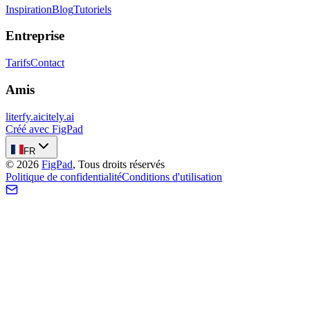
Inspiration
Blog
Tutoriels
Entreprise
Tarifs
Contact
Amis
literfy.ai
citely.ai
Créé avec FigPad
FR
©
2026
FigPad
,
Tous droits réservés
Politique de confidentialité
Conditions d'utilisation