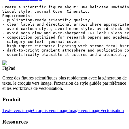
Create a scientific figure about: DNA helicase unwindin
Visual style: Journal Cover Cinematic.

Requirements:

- publication-ready scientific quality

- clear labels and directional arrows where appropriate

- avoid cartoon style, avoid meme style, avoid stock-ph
- avoid neon glow and over-sharpened CGI look unless ex
- composition optimized for research papers and academi
- category context: journal-covers

- high-impact cinematic lighting with strong focal hier
- dark-to-bright gradient atmosphere and publication co
- scientifically plausible structures and anatomically 
FigPad
Créez des figures scientifiques plus rapidement avec la génération de
texte, le croquis vers image, l'extension de style guidée par référence
et les workflows de vectorisation.
Produit
Texte vers image
Croquis vers image
Image vers image
Vectorisation
Ressources