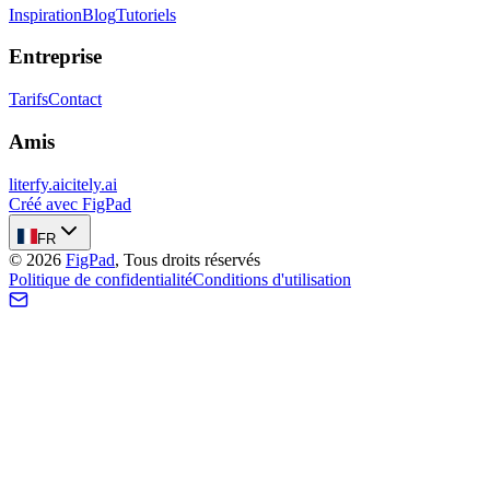
Inspiration
Blog
Tutoriels
Entreprise
Tarifs
Contact
Amis
literfy.ai
citely.ai
Créé avec FigPad
FR
©
2026
FigPad
,
Tous droits réservés
Politique de confidentialité
Conditions d'utilisation