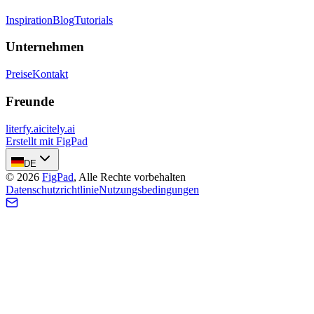
Inspiration
Blog
Tutorials
Unternehmen
Preise
Kontakt
Freunde
literfy.ai
citely.ai
Erstellt mit FigPad
DE
©
2026
FigPad
,
Alle Rechte vorbehalten
Datenschutzrichtlinie
Nutzungsbedingungen