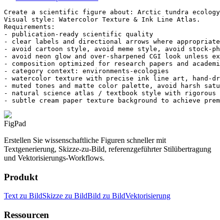
Create a scientific figure about: Arctic tundra ecology
Visual style: Watercolor Texture & Ink Line Atlas.

Requirements:

- publication-ready scientific quality

- clear labels and directional arrows where appropriate

- avoid cartoon style, avoid meme style, avoid stock-ph
- avoid neon glow and over-sharpened CGI look unless ex
- composition optimized for research papers and academi
- category context: environments-ecologies

- watercolor texture with precise ink line art, hand-dr
- muted tones and matte color palette, avoid harsh satu
- natural science atlas / textbook style with rigorous 
- subtle cream paper texture background to achieve prem
FigPad
Erstellen Sie wissenschaftliche Figuren schneller mit
Textgenerierung, Skizze-zu-Bild, referenzgeführter Stilübertragung
und Vektorisierungs-Workflows.
Produkt
Text zu Bild
Skizze zu Bild
Bild zu Bild
Vektorisierung
Ressourcen