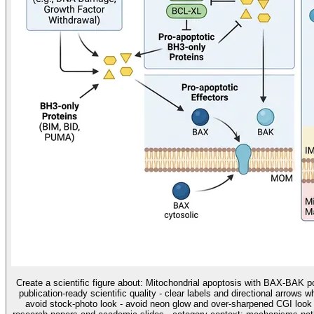
Create a scientific figure about: Mitochondrial apoptosis with BAX-BAK po
publication-ready scientific quality - clear labels and directional arrows 
avoid stock-photo look - avoid neon glow and over-sharpened CGI look u