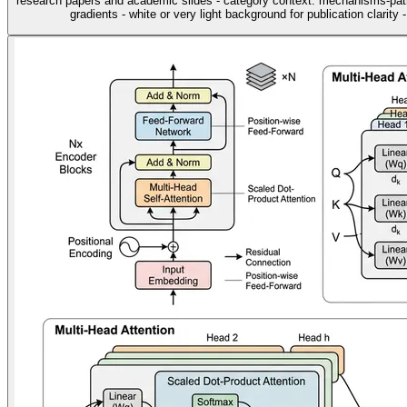
research papers and academic slides - category context: mechanisms-pathw
gradients - white or very light background for publication clarity 