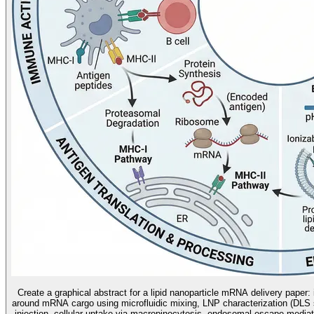
Create a graphical abstract for a lipid nanoparticle mRNA delivery paper:
around mRNA cargo using microfluidic mixing, LNP characterization (DLS s
injection, cellular uptake via macropinocytosis, endosomal escape mediat