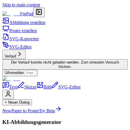
Skip to main content
FigPad
Abbildung erstellen
Poster erstellen
SVG-Konverter
SVG-Editor
Verlauf
Der Verlauf konnte nicht geladen werden. Zum erneuten Versuch
klicken.
U
Anmelden
Free
Text
Skizze
Bild
SVG-Editor
+ Neuer Dialog
New
Paper to Poster
Try Beta
KI-Abbildungsgenerator