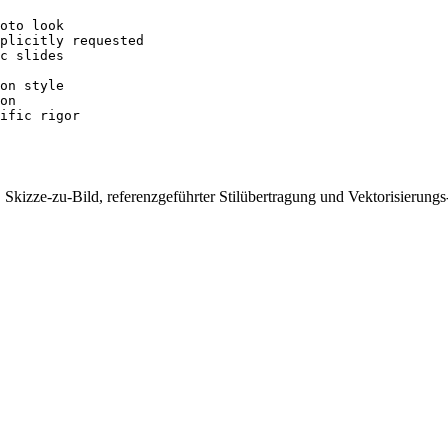
oto look

plicitly requested

c slides

on style

on

ific rigor
g, Skizze-zu-Bild, referenzgeführter Stilübertragung und Vektorisierun