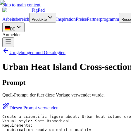
Skip to main content
FigPad
Arbeitsbereich
Inspiration
Preise
Partnerprogramm
Produkte
Ress
DE
Anmelden
Umgebungen und Oekologien
Urban Heat Island Cross-section
Prompt
Quell-Prompt, der fuer diese Vorlage verwendet wurde.
Diesen Prompt verwenden
Create a scientific figure about: Urban heat island cro
Visual style: Soft Biomedical.

Requirements:

- publication-ready scientific quality
