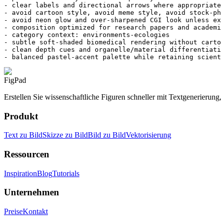
- clear labels and directional arrows where appropriate

- avoid cartoon style, avoid meme style, avoid stock-ph
- avoid neon glow and over-sharpened CGI look unless ex
- composition optimized for research papers and academi
- category context: environments-ecologies

- subtle soft-shaded biomedical rendering without carto
- clean depth cues and organelle/material differentiati
- balanced pastel-accent palette while retaining scient
FigPad
Erstellen Sie wissenschaftliche Figuren schneller mit Textgenerierun
Produkt
Text zu Bild
Skizze zu Bild
Bild zu Bild
Vektorisierung
Ressourcen
Inspiration
Blog
Tutorials
Unternehmen
Preise
Kontakt