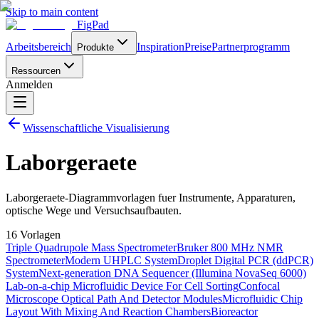
Skip to main content
FigPad
Arbeitsbereich
Inspiration
Preise
Partnerprogramm
Produkte
Ressourcen
Anmelden
Wissenschaftliche Visualisierung
Laborgeraete
Laborgeraete-Diagrammvorlagen fuer Instrumente, Apparaturen,
optische Wege und Versuchsaufbauten.
16 Vorlagen
Triple Quadrupole Mass Spectrometer
Bruker 800 MHz NMR
Spectrometer
Modern UHPLC System
Droplet Digital PCR (ddPCR)
System
Next-generation DNA Sequencer (Illumina NovaSeq 6000)
Lab-on-a-chip Microfluidic Device For Cell Sorting
Confocal
Microscope Optical Path And Detector Modules
Microfluidic Chip
Layout With Mixing And Reaction Chambers
Bioreactor