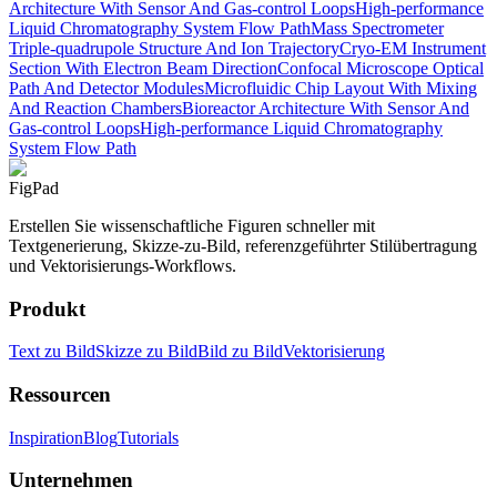
Architecture With Sensor And Gas-control Loops
High-performance
Liquid Chromatography System Flow Path
Mass Spectrometer
Triple-quadrupole Structure And Ion Trajectory
Cryo-EM Instrument
Section With Electron Beam Direction
Confocal Microscope Optical
Path And Detector Modules
Microfluidic Chip Layout With Mixing
And Reaction Chambers
Bioreactor Architecture With Sensor And
Gas-control Loops
High-performance Liquid Chromatography
System Flow Path
FigPad
Erstellen Sie wissenschaftliche Figuren schneller mit
Textgenerierung, Skizze-zu-Bild, referenzgeführter Stilübertragung
und Vektorisierungs-Workflows.
Produkt
Text zu Bild
Skizze zu Bild
Bild zu Bild
Vektorisierung
Ressourcen
Inspiration
Blog
Tutorials
Unternehmen