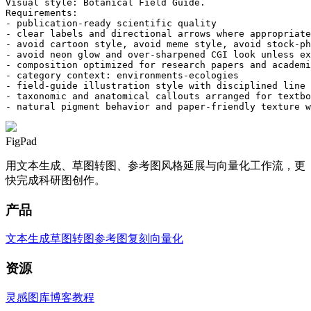
Visual style: Botanical Field Guide.

Requirements:

- publication-ready scientific quality

- clear labels and directional arrows where appropriate

- avoid cartoon style, avoid meme style, avoid stock-ph
- avoid neon glow and over-sharpened CGI look unless ex
- composition optimized for research papers and academi
- category context: environments-ecologies

- field-guide illustration style with disciplined line 
- taxonomic and anatomical callouts arranged for textbo
- natural pigment behavior and paper-friendly texture w
FigPad
用文本生成、草图转图、参考图风格延展与向量化工作流，更
快完成科研图创作。
产品
文本生成
草图转图
参考图复刻
向量化
资源
灵感图库
博客
教程