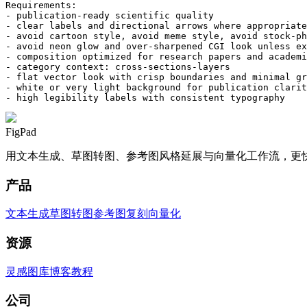
Requirements:

- publication-ready scientific quality

- clear labels and directional arrows where appropriate

- avoid cartoon style, avoid meme style, avoid stock-ph
- avoid neon glow and over-sharpened CGI look unless ex
- composition optimized for research papers and academi
- category context: cross-sections-layers

- flat vector look with crisp boundaries and minimal gr
- white or very light background for publication clarit
- high legibility labels with consistent typography
FigPad
用文本生成、草图转图、参考图风格延展与向量化工作流，更
产品
文本生成
草图转图
参考图复刻
向量化
资源
灵感图库
博客
教程
公司