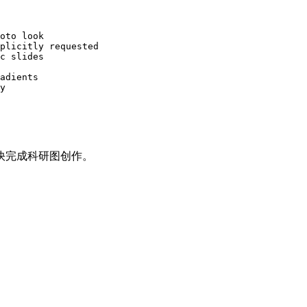
oto look

plicitly requested

c slides

adients

y

快完成科研图创作。