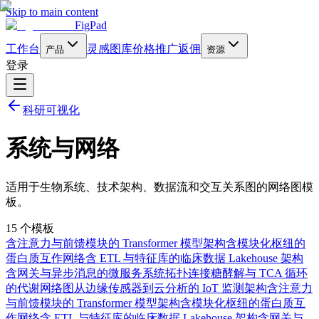
Skip to main content
FigPad
工作台
灵感图库
价格
推广返佣
产品
资源
登录
科研可视化
系统与网络
适用于生物系统、技术架构、数据流和交互关系图的网络图模
板。
15 个模板
含注意力与前馈模块的 Transformer 模型架构
含模块化枢纽的
蛋白质互作网络
含 ETL 与特征库的临床数据 Lakehouse 架构
含网关与异步消息的微服务系统拓扑
连接糖酵解与 TCA 循环
的代谢网络图
从边缘传感器到云分析的 IoT 监测架构
含注意力
与前馈模块的 Transformer 模型架构
含模块化枢纽的蛋白质互
作网络
含 ETL 与特征库的临床数据 Lakehouse 架构
含网关与