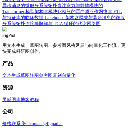
异步消息的微服务系统拓扑
含注意力与前馈模块的
Transformer 模型架构
含模块化枢纽的蛋白质互作网络
含 ETL
与特征库的临床数据 Lakehouse 架构
含网关与异步消息的微服
务系统拓扑
连接糖酵解与 TCA 循环的代谢网络图
FigPad
用文本生成、草图转图、参考图风格延展与向量化工作流，更
快完成科研图创作。
产品
文本生成
草图转图
参考图复刻
向量化
资源
灵感图库
博客
教程
公司
价格
联系我们
contact@figpad.ai