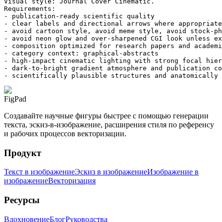
Visual style: Journal Cover Cinematic.

Requirements:

- publication-ready scientific quality

- clear labels and directional arrows where appropriate

- avoid cartoon style, avoid meme style, avoid stock-ph
- avoid neon glow and over-sharpened CGI look unless ex
- composition optimized for research papers and academi
- category context: graphical-abstracts

- high-impact cinematic lighting with strong focal hier
- dark-to-bright gradient atmosphere and publication co
- scientifically plausible structures and anatomically 
FigPad
Создавайте научные фигуры быстрее с помощью генерации
текста, эскиз-в-изображение, расширения стиля по референсу
и рабочих процессов векторизации.
Продукт
Текст в изображение
Эскиз в изображение
Изображение в
изображение
Векторизация
Ресурсы
Вдохновение
Блог
Руководства