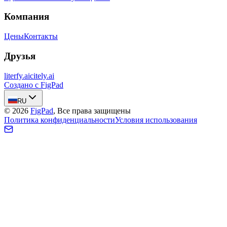
Компания
Цены
Контакты
Друзья
literfy.ai
citely.ai
Создано с FigPad
RU
©
2026
FigPad
,
Все права защищены
Политика конфиденциальности
Условия использования