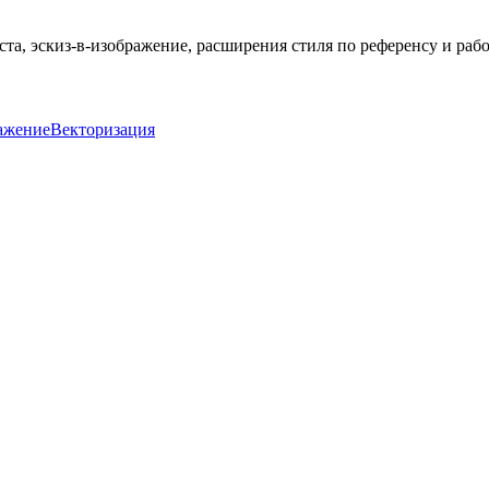
та, эскиз-в-изображение, расширения стиля по референсу и раб
ажение
Векторизация