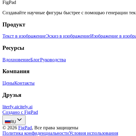
FigPad
Создавайте научные фигуры быстрее с помощью генерации текс
Продукт
Текст в изображение
Эскиз в изображение
Изображение в изобр
Ресурсы
Вдохновение
Блог
Руководства
Компания
Цены
Контакты
Друзья
literfy.ai
citely.ai
Создано с FigPad
RU
©
2026
FigPad
,
Все права защищены
Политика конфиденциальности
Условия использования