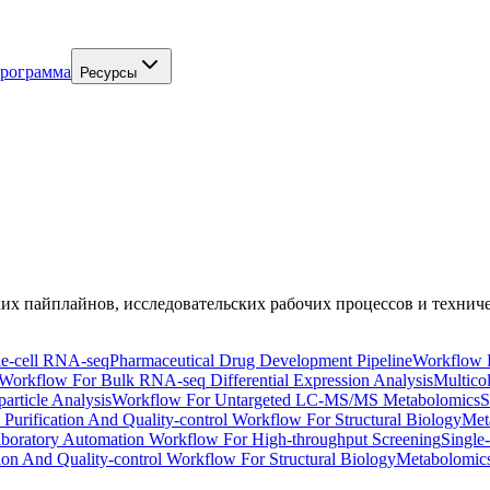
программа
Ресурсы
х пайплайнов, исследовательских рабочих процессов и техниче
e-cell RNA-seq
Pharmaceutical Drug Development Pipeline
Workflow 
 Workflow For Bulk RNA-seq Differential Expression Analysis
Multico
article Analysis
Workflow For Untargeted LC-MS/MS Metabolomics
S
n Purification And Quality-control Workflow For Structural Biology
Met
boratory Automation Workflow For High-throughput Screening
Single
tion And Quality-control Workflow For Structural Biology
Metabolomic