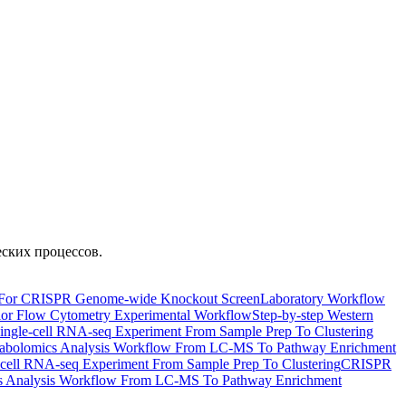
ских процессов.
For CRISPR Genome-wide Knockout Screen
Laboratory Workflow
lor Flow Cytometry Experimental Workflow
Step-by-step Western
ingle-cell RNA-seq Experiment From Sample Prep To Clustering
abolomics Analysis Workflow From LC-MS To Pathway Enrichment
-cell RNA-seq Experiment From Sample Prep To Clustering
CRISPR
s Analysis Workflow From LC-MS To Pathway Enrichment