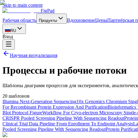
Skip to main content
FigPad
Рабочая область
Вдохновение
Цены
Партнёрская 
Продукты
RU
Вход
Научная визуализация
Процессы и рабочие потоки
Шаблоны диаграмм процессов для экспериментов, аналитически
20 шаблонов
Illumina Next-Generation Sequencing
10x Genomics Chromium Singl
For Recombinant Protein Expression And Purification
Bioinformatics
Blot Protocol Figure
Workflow For Cryo-electron Microscopy Single-p
CRISPR Pooled Screening Pipeline With Sequencing Readout
Protei
Clinical Trial Data Pipeline From Enrollment To Endpoint Analysis
La
Pooled Screening Pipeline With Sequencing Readout
Protein Purifica