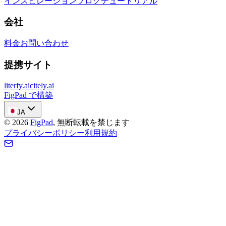
インスピレーション
ブログ
チュートリアル
会社
料金
お問い合わせ
提携サイト
literfy.ai
citely.ai
FigPad で構築
JA
©
2026
FigPad
,
無断転載を禁じます
プライバシーポリシー
利用規約