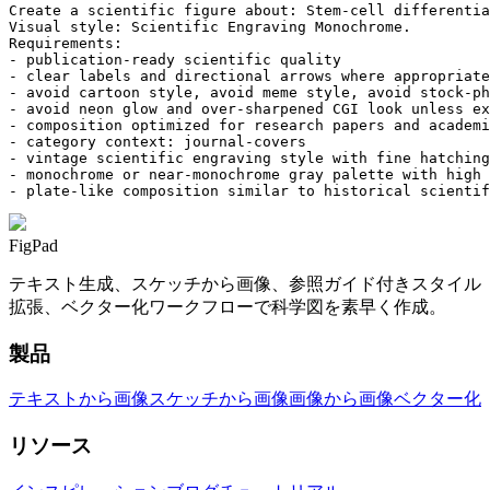
Create a scientific figure about: Stem-cell differentia
Visual style: Scientific Engraving Monochrome.

Requirements:

- publication-ready scientific quality

- clear labels and directional arrows where appropriate

- avoid cartoon style, avoid meme style, avoid stock-ph
- avoid neon glow and over-sharpened CGI look unless ex
- composition optimized for research papers and academi
- category context: journal-covers

- vintage scientific engraving style with fine hatching
- monochrome or near-monochrome gray palette with high 
- plate-like composition similar to historical scientif
FigPad
テキスト生成、スケッチから画像、参照ガイド付きスタイル
拡張、ベクター化ワークフローで科学図を素早く作成。
製品
テキストから画像
スケッチから画像
画像から画像
ベクター化
リソース