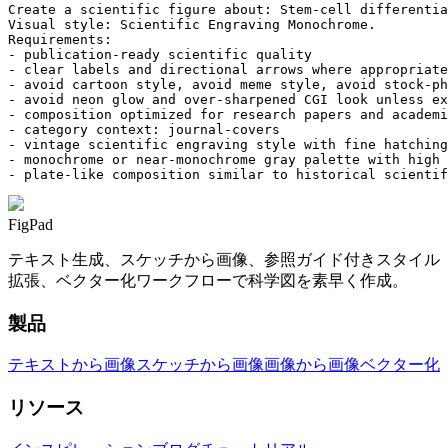
Create a scientific figure about: Stem-cell differentia
Visual style: Scientific Engraving Monochrome.

Requirements:

- publication-ready scientific quality

- clear labels and directional arrows where appropriate

- avoid cartoon style, avoid meme style, avoid stock-ph
- avoid neon glow and over-sharpened CGI look unless ex
- composition optimized for research papers and academi
- category context: journal-covers

- vintage scientific engraving style with fine hatching
- monochrome or near-monochrome gray palette with high 
- plate-like composition similar to historical scientif
FigPad
テキスト生成、スケッチから画像、参照ガイド付きスタイル
拡張、ベクター化ワークフローで科学図を素早く作成。
製品
テキストから画像
スケッチから画像
画像から画像
ベクター化
リソース