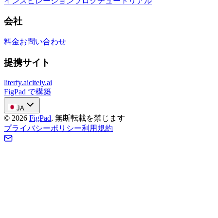
インスピレーション
ブログ
チュートリアル
会社
料金
お問い合わせ
提携サイト
literfy.ai
citely.ai
FigPad で構築
JA
©
2026
FigPad
,
無断転載を禁じます
プライバシーポリシー
利用規約