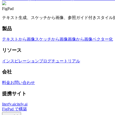
FigPad
テキスト生成、スケッチから画像、参照ガイド付きスタイル
製品
テキストから画像
スケッチから画像
画像から画像
ベクター化
リソース
インスピレーション
ブログ
チュートリアル
会社
料金
お問い合わせ
提携サイト
literfy.ai
citely.ai
FigPad で構築