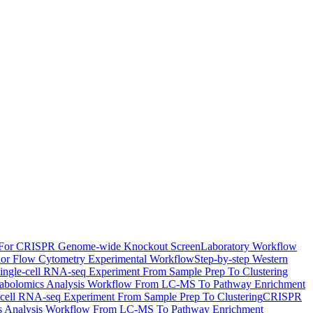
For CRISPR Genome-wide Knockout Screen
Laboratory Workflow
lor Flow Cytometry Experimental Workflow
Step-by-step Western
ingle-cell RNA-seq Experiment From Sample Prep To Clustering
abolomics Analysis Workflow From LC-MS To Pathway Enrichment
-cell RNA-seq Experiment From Sample Prep To Clustering
CRISPR
s Analysis Workflow From LC-MS To Pathway Enrichment