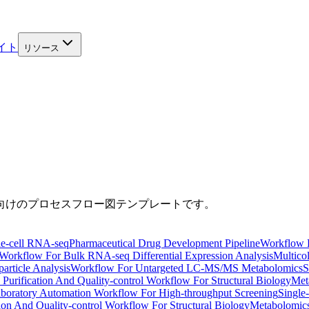
イト
リソース
向けのプロセスフロー図テンプレートです。
e-cell RNA-seq
Pharmaceutical Drug Development Pipeline
Workflow 
 Workflow For Bulk RNA-seq Differential Expression Analysis
Multico
article Analysis
Workflow For Untargeted LC-MS/MS Metabolomics
S
n Purification And Quality-control Workflow For Structural Biology
Met
boratory Automation Workflow For High-throughput Screening
Single
tion And Quality-control Workflow For Structural Biology
Metabolomic