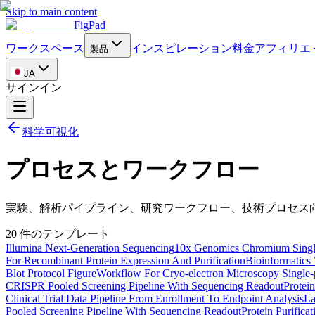
Skip to main content
FigPad
ワークスペース
インスピレーション
料金
アフィリエ
製品
JA
サインイン
科学可視化
プロセスとワークフロー
実験、解析パイプライン、研究ワークフロー、技術プロセス
20 件のテンプレート
Illumina Next-Generation Sequencing
10x Genomics Chromium Singl
For Recombinant Protein Expression And Purification
Bioinformatics
Blot Protocol Figure
Workflow For Cryo-electron Microscopy Single-p
CRISPR Pooled Screening Pipeline With Sequencing Readout
Protei
Clinical Trial Data Pipeline From Enrollment To Endpoint Analysis
La
Pooled Screening Pipeline With Sequencing Readout
Protein Purifica