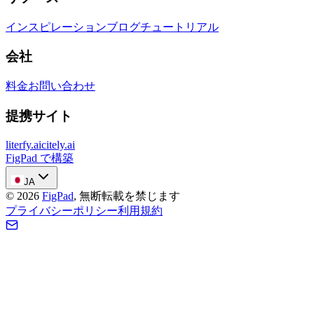
インスピレーション
ブログ
チュートリアル
会社
料金
お問い合わせ
提携サイト
literfy.ai
citely.ai
FigPad で構築
JA
©
2026
FigPad
,
無断転載を禁じます
プライバシーポリシー
利用規約