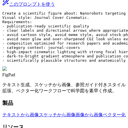
このプロンプトを使う
Create a scientific figure about: Nanorobots targeting 
Visual style: Journal Cover Cinematic.

Requirements:

- publication-ready scientific quality

- clear labels and directional arrows where appropriate

- avoid cartoon style, avoid meme style, avoid stock-ph
- avoid neon glow and over-sharpened CGI look unless ex
- composition optimized for research papers and academi
- category context: journal-covers

- high-impact cinematic lighting with strong focal hier
- dark-to-bright gradient atmosphere and publication co
- scientifically plausible structures and anatomically 
FigPad
テキスト生成、スケッチから画像、参照ガイド付きスタイル
拡張、ベクター化ワークフローで科学図を素早く作成。
製品
テキストから画像
スケッチから画像
画像から画像
ベクター化
リソース