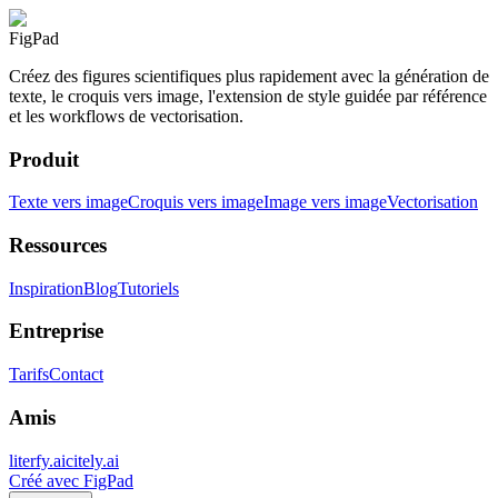
FigPad
Créez des figures scientifiques plus rapidement avec la génération de
texte, le croquis vers image, l'extension de style guidée par référence
et les workflows de vectorisation.
Produit
Texte vers image
Croquis vers image
Image vers image
Vectorisation
Ressources
Inspiration
Blog
Tutoriels
Entreprise
Tarifs
Contact
Amis
literfy.ai
citely.ai
Créé avec FigPad