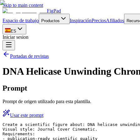
Skip to main content
FigPad
Espacio de trabajo
Inspiración
Precios
Afiliados
Productos
Recurs
ES
Iniciar sesion
Portadas de revistas
DNA Helicase Unwinding Chrom
Prompt
Prompt de origen utilizado para esta plantilla.
Usar este prompt
Create a scientific figure about: DNA helicase unwindin
Visual style: Journal Cover Cinematic.

Requirements:

- publication-ready scientific quality
