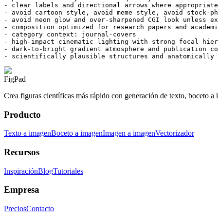
- clear labels and directional arrows where appropriate

- avoid cartoon style, avoid meme style, avoid stock-ph
- avoid neon glow and over-sharpened CGI look unless ex
- composition optimized for research papers and academi
- category context: journal-covers

- high-impact cinematic lighting with strong focal hier
- dark-to-bright gradient atmosphere and publication co
- scientifically plausible structures and anatomically 
FigPad
Crea figuras científicas más rápido con generación de texto, boceto a 
Producto
Texto a imagen
Boceto a imagen
Imagen a imagen
Vectorizador
Recursos
Inspiración
Blog
Tutoriales
Empresa
Precios
Contacto