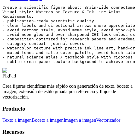
Create a scientific figure about: Brain-wide connectome
Visual style: Watercolor Texture & Ink Line Atlas.

Requirements:

- publication-ready scientific quality

- clear labels and directional arrows where appropriate

- avoid cartoon style, avoid meme style, avoid stock-ph
- avoid neon glow and over-sharpened CGI look unless ex
- composition optimized for research papers and academi
- category context: journal-covers

- watercolor texture with precise ink line art, hand-dr
- muted tones and matte color palette, avoid harsh satu
- natural science atlas / textbook style with rigorous 
- subtle cream paper texture background to achieve prem
FigPad
Crea figuras científicas más rápido con generación de texto, boceto a
imagen, extensión de estilo guiada por referencia y flujos de
vectorización.
Producto
Texto a imagen
Boceto a imagen
Imagen a imagen
Vectorizador
Recursos