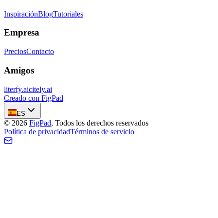
Inspiración
Blog
Tutoriales
Empresa
Precios
Contacto
Amigos
literfy.ai
citely.ai
Creado con FigPad
ES
©
2026
FigPad
,
Todos los derechos reservados
Política de privacidad
Términos de servicio