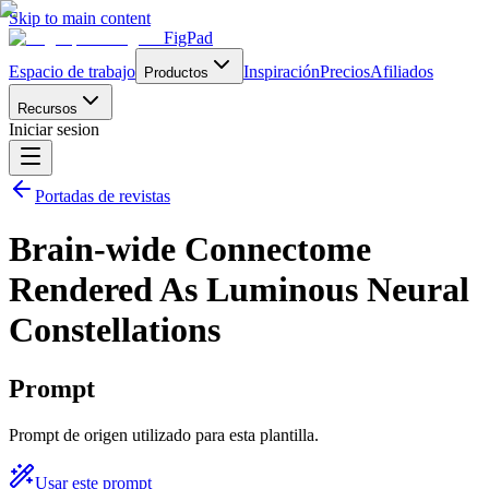
Skip to main content
FigPad
Espacio de trabajo
Inspiración
Precios
Afiliados
Productos
Recursos
Iniciar sesion
Portadas de revistas
Brain-wide Connectome
Rendered As Luminous Neural
Constellations
Prompt
Prompt de origen utilizado para esta plantilla.
Usar este prompt