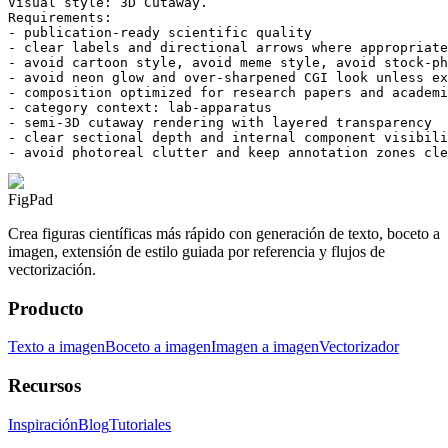
Visual style: 3D Cutaway.

Requirements:

- publication-ready scientific quality

- clear labels and directional arrows where appropriate

- avoid cartoon style, avoid meme style, avoid stock-ph
- avoid neon glow and over-sharpened CGI look unless ex
- composition optimized for research papers and academi
- category context: lab-apparatus

- semi-3D cutaway rendering with layered transparency

- clear sectional depth and internal component visibili
- avoid photoreal clutter and keep annotation zones cle
FigPad
Crea figuras científicas más rápido con generación de texto, boceto a
imagen, extensión de estilo guiada por referencia y flujos de
vectorización.
Producto
Texto a imagen
Boceto a imagen
Imagen a imagen
Vectorizador
Recursos
Inspiración
Blog
Tutoriales