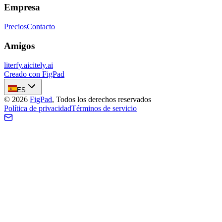
Empresa
Precios
Contacto
Amigos
literfy.ai
citely.ai
Creado con FigPad
ES
©
2026
FigPad
,
Todos los derechos reservados
Política de privacidad
Términos de servicio