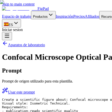
Skip to main content
FigPad
Espacio de trabajo
Inspiración
Precios
Afiliados
Productos
Recurs
ES
Iniciar sesion
Aparatos de laboratorio
Confocal Microscope Optical P
Prompt
Prompt de origen utilizado para esta plantilla.
Usar este prompt
Create a scientific figure about: Confocal microscope o
Visual style: Isometric Technical.

Requirements:

- publication-ready scientific quality
