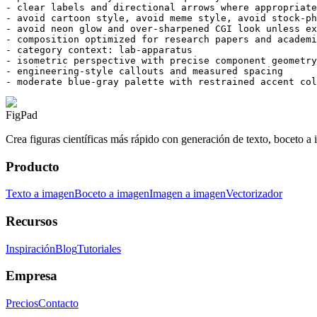
- clear labels and directional arrows where appropriate

- avoid cartoon style, avoid meme style, avoid stock-ph
- avoid neon glow and over-sharpened CGI look unless ex
- composition optimized for research papers and academi
- category context: lab-apparatus

- isometric perspective with precise component geometry

- engineering-style callouts and measured spacing

- moderate blue-gray palette with restrained accent col
FigPad
Crea figuras científicas más rápido con generación de texto, boceto a 
Producto
Texto a imagen
Boceto a imagen
Imagen a imagen
Vectorizador
Recursos
Inspiración
Blog
Tutoriales
Empresa
Precios
Contacto