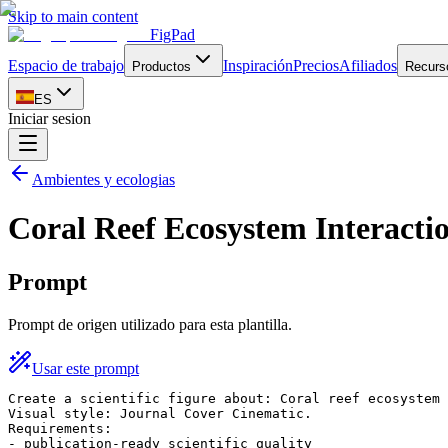
Skip to main content
FigPad
Espacio de trabajo
Inspiración
Precios
Afiliados
Productos
Recurs
ES
Iniciar sesion
Ambientes y ecologias
Coral Reef Ecosystem Interacti
Prompt
Prompt de origen utilizado para esta plantilla.
Usar este prompt
Create a scientific figure about: Coral reef ecosystem 
Visual style: Journal Cover Cinematic.

Requirements:

- publication-ready scientific quality
