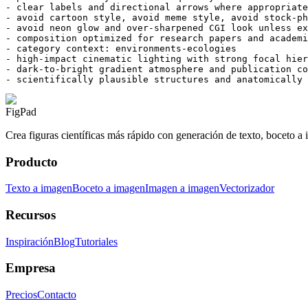
- clear labels and directional arrows where appropriate

- avoid cartoon style, avoid meme style, avoid stock-ph
- avoid neon glow and over-sharpened CGI look unless ex
- composition optimized for research papers and academi
- category context: environments-ecologies

- high-impact cinematic lighting with strong focal hier
- dark-to-bright gradient atmosphere and publication co
- scientifically plausible structures and anatomically 
FigPad
Crea figuras científicas más rápido con generación de texto, boceto a 
Producto
Texto a imagen
Boceto a imagen
Imagen a imagen
Vectorizador
Recursos
Inspiración
Blog
Tutoriales
Empresa
Precios
Contacto