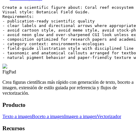
Create a scientific figure about: Coral reef ecosystem 
Visual style: Botanical Field Guide.

Requirements:

- publication-ready scientific quality

- clear labels and directional arrows where appropriate

- avoid cartoon style, avoid meme style, avoid stock-ph
- avoid neon glow and over-sharpened CGI look unless ex
- composition optimized for research papers and academi
- category context: environments-ecologies

- field-guide illustration style with disciplined line 
- taxonomic and anatomical callouts arranged for textbo
- natural pigment behavior and paper-friendly texture w
FigPad
Crea figuras científicas más rápido con generación de texto, boceto a
imagen, extensión de estilo guiada por referencia y flujos de
vectorización.
Producto
Texto a imagen
Boceto a imagen
Imagen a imagen
Vectorizador
Recursos