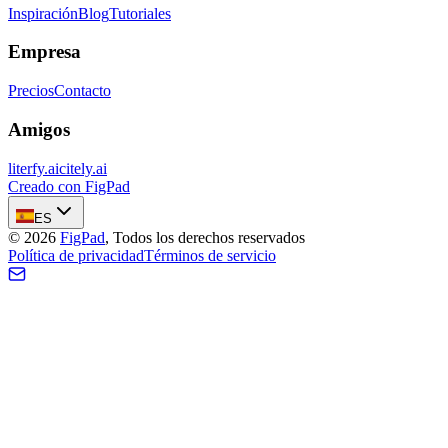
Inspiración
Blog
Tutoriales
Empresa
Precios
Contacto
Amigos
literfy.ai
citely.ai
Creado con FigPad
ES
©
2026
FigPad
,
Todos los derechos reservados
Política de privacidad
Términos de servicio