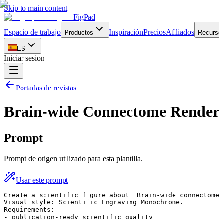
Skip to main content
FigPad
Espacio de trabajo
Inspiración
Precios
Afiliados
Productos
Recurs
ES
Iniciar sesion
Portadas de revistas
Brain-wide Connectome Rendere
Prompt
Prompt de origen utilizado para esta plantilla.
Usar este prompt
Create a scientific figure about: Brain-wide connectome
Visual style: Scientific Engraving Monochrome.

Requirements:

- publication-ready scientific quality
