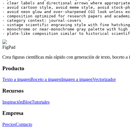
- clear labels and directional arrows where appropriate

- avoid cartoon style, avoid meme style, avoid stock-ph
- avoid neon glow and over-sharpened CGI look unless ex
- composition optimized for research papers and academi
- category context: journal-covers

- vintage scientific engraving style with fine hatching
- monochrome or near-monochrome gray palette with high 
- plate-like composition similar to historical scientif
FigPad
Crea figuras científicas más rápido con generación de texto, boceto a 
Producto
Texto a imagen
Boceto a imagen
Imagen a imagen
Vectorizador
Recursos
Inspiración
Blog
Tutoriales
Empresa
Precios
Contacto