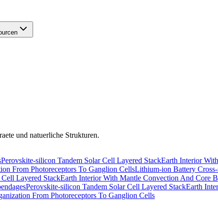
ourcen
aete und natuerliche Strukturen.
s
Perovskite-silicon Tandem Solar Cell Layered Stack
Earth Interior Wi
tion From Photoreceptors To Ganglion Cells
Lithium-ion Battery Cross-
 Cell Layered Stack
Earth Interior With Mantle Convection And Core 
pendages
Perovskite-silicon Tandem Solar Cell Layered Stack
Earth Int
ganization From Photoreceptors To Ganglion Cells