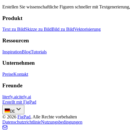
Erstellen Sie wissenschaftliche Figuren schneller mit Textgenerierun
Produkt
Text zu Bild
Skizze zu Bild
Bild zu Bild
Vektorisierung
Ressourcen
Inspiration
Blog
Tutorials
Unternehmen
Preise
Kontakt
Freunde
literfy.ai
citely.ai
Erstellt mit FigPad
DE
©
2026
FigPad
,
Alle Rechte vorbehalten
Datenschutzrichtlinie
Nutzungsbedingungen