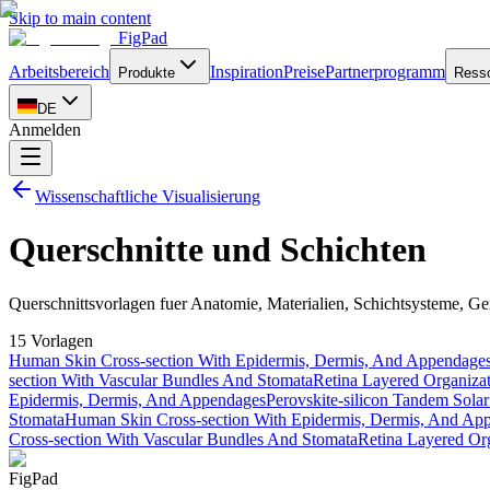
Skip to main content
FigPad
Arbeitsbereich
Inspiration
Preise
Partnerprogramm
Produkte
Ress
DE
Anmelden
Wissenschaftliche Visualisierung
Querschnitte und Schichten
Querschnittsvorlagen fuer Anatomie, Materialien, Schichtsysteme, Ger
15 Vorlagen
Human Skin Cross-section With Epidermis, Dermis, And Appendage
section With Vascular Bundles And Stomata
Retina Layered Organiza
Epidermis, Dermis, And Appendages
Perovskite-silicon Tandem Solar
Stomata
Human Skin Cross-section With Epidermis, Dermis, And Ap
Cross-section With Vascular Bundles And Stomata
Retina Layered Or
FigPad