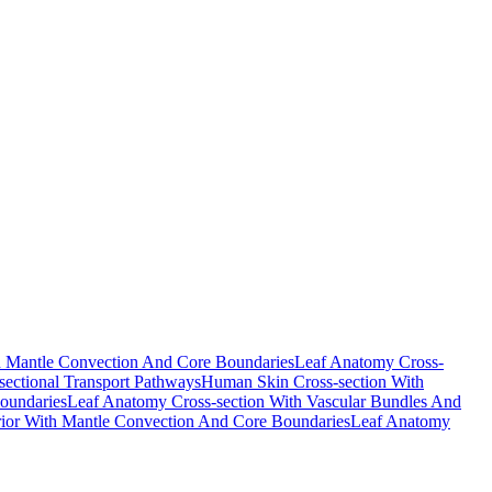
th Mantle Convection And Core Boundaries
Leaf Anatomy Cross-
sectional Transport Pathways
Human Skin Cross-section With
Boundaries
Leaf Anatomy Cross-section With Vascular Bundles And
erior With Mantle Convection And Core Boundaries
Leaf Anatomy