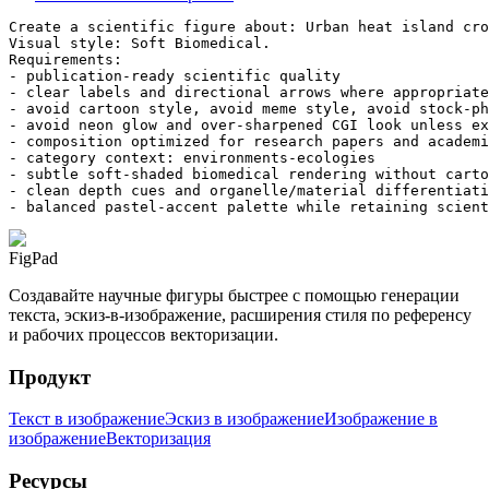
Create a scientific figure about: Urban heat island cro
Visual style: Soft Biomedical.

Requirements:

- publication-ready scientific quality

- clear labels and directional arrows where appropriate

- avoid cartoon style, avoid meme style, avoid stock-ph
- avoid neon glow and over-sharpened CGI look unless ex
- composition optimized for research papers and academi
- category context: environments-ecologies

- subtle soft-shaded biomedical rendering without carto
- clean depth cues and organelle/material differentiati
- balanced pastel-accent palette while retaining scient
FigPad
Создавайте научные фигуры быстрее с помощью генерации
текста, эскиз-в-изображение, расширения стиля по референсу
и рабочих процессов векторизации.
Продукт
Текст в изображение
Эскиз в изображение
Изображение в
изображение
Векторизация
Ресурсы