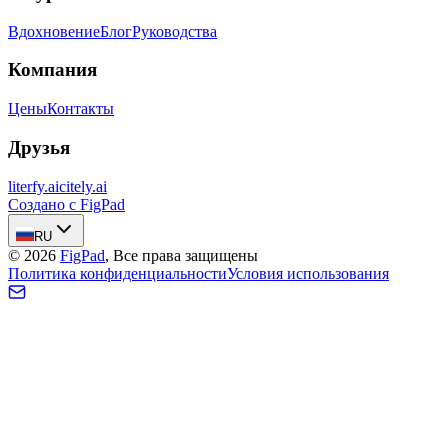
Вдохновение
Блог
Руководства
Компания
Цены
Контакты
Друзья
literfy.ai
citely.ai
Создано с FigPad
RU
©
2026
FigPad
,
Все права защищены
Политика конфиденциальности
Условия использования