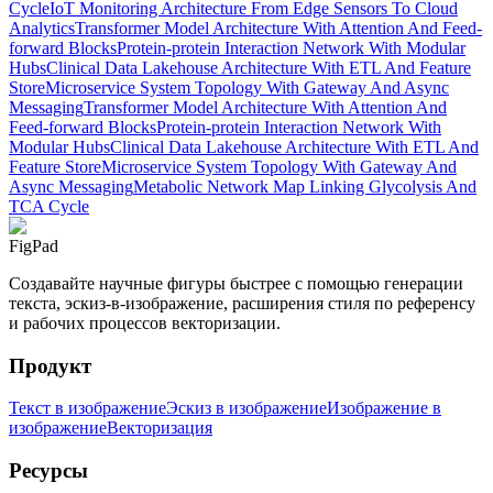
Cycle
IoT Monitoring Architecture From Edge Sensors To Cloud
Analytics
Transformer Model Architecture With Attention And Feed-
forward Blocks
Protein-protein Interaction Network With Modular
Hubs
Clinical Data Lakehouse Architecture With ETL And Feature
Store
Microservice System Topology With Gateway And Async
Messaging
Transformer Model Architecture With Attention And
Feed-forward Blocks
Protein-protein Interaction Network With
Modular Hubs
Clinical Data Lakehouse Architecture With ETL And
Feature Store
Microservice System Topology With Gateway And
Async Messaging
Metabolic Network Map Linking Glycolysis And
TCA Cycle
FigPad
Создавайте научные фигуры быстрее с помощью генерации
текста, эскиз-в-изображение, расширения стиля по референсу
и рабочих процессов векторизации.
Продукт
Текст в изображение
Эскиз в изображение
Изображение в
изображение
Векторизация
Ресурсы