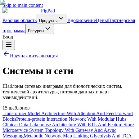
Skip to main content
FigPad
Рабочая область
Вдохновение
Цены
Партнёрская
Продукты
программа
Ресурсы
Вход
Научная визуализация
Системы и сети
Шаблоны сетевых диаграмм для биологических систем,
технической архитектуры, потоков данных и карт
взаимодействий.
15 шаблонов
Transformer Model Architecture With Attention And Feed-forward
Blocks
Protein-protein Interaction Network With Modular Hubs
Clinical Data Lakehouse Architecture With ETL And Feature Store
Microservice System Topology With Gateway And Async
Messaging
Metabolic Network Map Linking Glycolysis And TCA