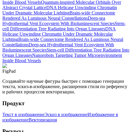
Inside Blood Vessels
Quantum-inspired Molecular Orbitals Over
Abstract Crystal Lattice
DNA Helicase Unwinding Chromatin
Under Dramatic Molecular Lighting
Brain-wide Connectome
Rendered As Luminous Neural Constellations
Deep-sea
Hydrothermal Vent Ecosystem With Bioluminescent Species
Stem-
cell Differentiation Tree Radiating Into Organ Lineages
DNA
Helicase Unwinding Chromatin Under Dramatic Molecular
Lighting
Brain-wide Connectome Rendered As Luminous Neural
Constellations
Deep-sea Hydrothermal Vent Ecosystem With
Bioluminescent Species
Stem-cell Differentiation Tree Radiating Into
Organ Lineages
Nanorobots Targeting Tumor Microenvironment
Inside Blood Vessels
FigPad
Создавайте научные фигуры быстрее с помощью генерации
текста, эскиз-в-изображение, расширения стиля по референсу
и рабочих процессов векторизации.
Продукт
Текст в изображение
Эскиз в изображение
Изображение в
изображение
Векторизация
Ресурсы