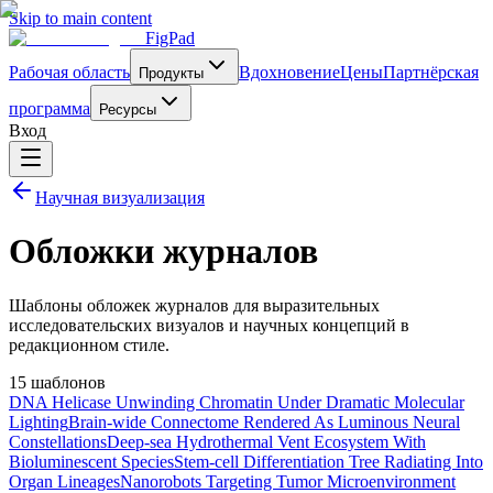
Skip to main content
FigPad
Рабочая область
Вдохновение
Цены
Партнёрская
Продукты
программа
Ресурсы
Вход
Научная визуализация
Обложки журналов
Шаблоны обложек журналов для выразительных
исследовательских визуалов и научных концепций в
редакционном стиле.
15 шаблонов
DNA Helicase Unwinding Chromatin Under Dramatic Molecular
Lighting
Brain-wide Connectome Rendered As Luminous Neural
Constellations
Deep-sea Hydrothermal Vent Ecosystem With
Bioluminescent Species
Stem-cell Differentiation Tree Radiating Into
Organ Lineages
Nanorobots Targeting Tumor Microenvironment