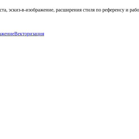
та, эскиз-в-изображение, расширения стиля по референсу и раб
ажение
Векторизация