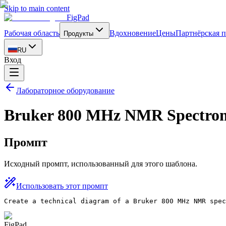
Skip to main content
FigPad
Рабочая область
Вдохновение
Цены
Партнёрская 
Продукты
RU
Вход
Лабораторное оборудование
Bruker 800 MHz NMR Spectro
Промпт
Исходный промпт, использованный для этого шаблона.
Использовать этот промпт
Create a technical diagram of a Bruker 800 MHz NMR spec
FigPad