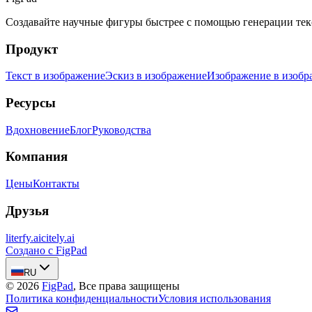
Создавайте научные фигуры быстрее с помощью генерации текс
Продукт
Текст в изображение
Эскиз в изображение
Изображение в изобр
Ресурсы
Вдохновение
Блог
Руководства
Компания
Цены
Контакты
Друзья
literfy.ai
citely.ai
Создано с FigPad
RU
©
2026
FigPad
,
Все права защищены
Политика конфиденциальности
Условия использования