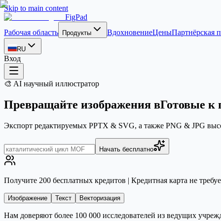
Skip to main content
FigPad
Рабочая область
Вдохновение
Цены
Партнёрская 
Продукты
RU
Вход
🎨 AI научный иллюстратор
Превращайте
изображения
в
Готовые к
Экспорт редактируемых PPTX & SVG, а также PNG & JPG высо
Начать бесплатно
Получите 200 бесплатных кредитов | Кредитная карта не требуе
Изображение
Текст
Векторизация
Нам доверяют более 100 000 исследователей из ведущих учреж