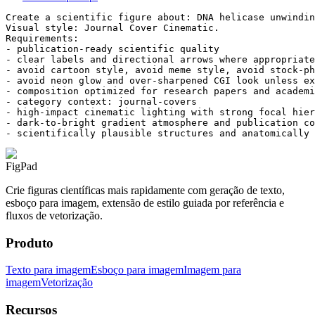
Create a scientific figure about: DNA helicase unwindin
Visual style: Journal Cover Cinematic.

Requirements:

- publication-ready scientific quality

- clear labels and directional arrows where appropriate

- avoid cartoon style, avoid meme style, avoid stock-ph
- avoid neon glow and over-sharpened CGI look unless ex
- composition optimized for research papers and academi
- category context: journal-covers

- high-impact cinematic lighting with strong focal hier
- dark-to-bright gradient atmosphere and publication co
- scientifically plausible structures and anatomically 
FigPad
Crie figuras científicas mais rapidamente com geração de texto,
esboço para imagem, extensão de estilo guiada por referência e
fluxos de vetorização.
Produto
Texto para imagem
Esboço para imagem
Imagem para
imagem
Vetorização
Recursos