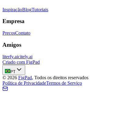
Inspiração
Blog
Tutoriais
Empresa
Preços
Contato
Amigos
literfy.ai
citely.ai
Criado com FigPad
PT
©
2026
FigPad
,
Todos os direitos reservados
Política de Privacidade
Termos de Serviço