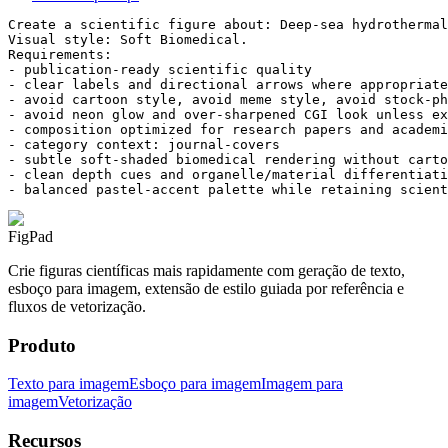
Create a scientific figure about: Deep-sea hydrothermal
Visual style: Soft Biomedical.

Requirements:

- publication-ready scientific quality

- clear labels and directional arrows where appropriate

- avoid cartoon style, avoid meme style, avoid stock-ph
- avoid neon glow and over-sharpened CGI look unless ex
- composition optimized for research papers and academi
- category context: journal-covers

- subtle soft-shaded biomedical rendering without carto
- clean depth cues and organelle/material differentiati
- balanced pastel-accent palette while retaining scient
FigPad
Crie figuras científicas mais rapidamente com geração de texto,
esboço para imagem, extensão de estilo guiada por referência e
fluxos de vetorização.
Produto
Texto para imagem
Esboço para imagem
Imagem para
imagem
Vetorização
Recursos