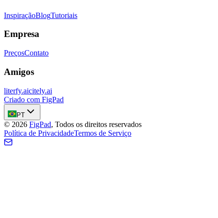
Inspiração
Blog
Tutoriais
Empresa
Preços
Contato
Amigos
literfy.ai
citely.ai
Criado com FigPad
PT
©
2026
FigPad
,
Todos os direitos reservados
Política de Privacidade
Termos de Serviço