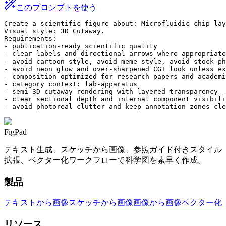
このプロンプトを使う
Create a scientific figure about: Microfluidic chip lay
Visual style: 3D Cutaway.

Requirements:

- publication-ready scientific quality

- clear labels and directional arrows where appropriate

- avoid cartoon style, avoid meme style, avoid stock-ph
- avoid neon glow and over-sharpened CGI look unless ex
- composition optimized for research papers and academi
- category context: lab-apparatus

- semi-3D cutaway rendering with layered transparency

- clear sectional depth and internal component visibili
- avoid photoreal clutter and keep annotation zones cle
FigPad
テキスト生成、スケッチから画像、参照ガイド付きスタイル
拡張、ベクター化ワークフローで科学図を素早く作成。
製品
テキストから画像
スケッチから画像
画像から画像
ベクター化
リソース