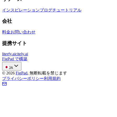
インスピレーション
ブログ
チュートリアル
会社
料金
お問い合わせ
提携サイト
literfy.ai
citely.ai
FigPad で構築
JA
©
2026
FigPad
,
無断転載を禁じます
プライバシーポリシー
利用規約