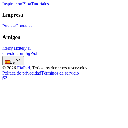
Inspiración
Blog
Tutoriales
Empresa
Precios
Contacto
Amigos
literfy.ai
citely.ai
Creado con FigPad
ES
©
2026
FigPad
,
Todos los derechos reservados
Política de privacidad
Términos de servicio