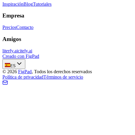
Inspiración
Blog
Tutoriales
Empresa
Precios
Contacto
Amigos
literfy.ai
citely.ai
Creado con FigPad
ES
©
2026
FigPad
,
Todos los derechos reservados
Política de privacidad
Términos de servicio