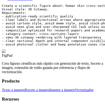
Create a scientific figure about: Human skin cross-sect
Visual style: 3D Cutaway.

Requirements:

- publication-ready scientific quality

- clear labels and directional arrows where appropriate

- avoid cartoon style, avoid meme style, avoid stock-ph
- avoid neon glow and over-sharpened CGI look unless ex
- composition optimized for research papers and academi
- category context: cross-sections-layers

- semi-3D cutaway rendering with layered transparency

- clear sectional depth and internal component visibili
- avoid photoreal clutter and keep annotation zones cle
FigPad
Crea figuras científicas más rápido con generación de texto, boceto a
imagen, extensión de estilo guiada por referencia y flujos de
vectorización.
Producto
Texto a imagen
Boceto a imagen
Imagen a imagen
Vectorizador
Recursos