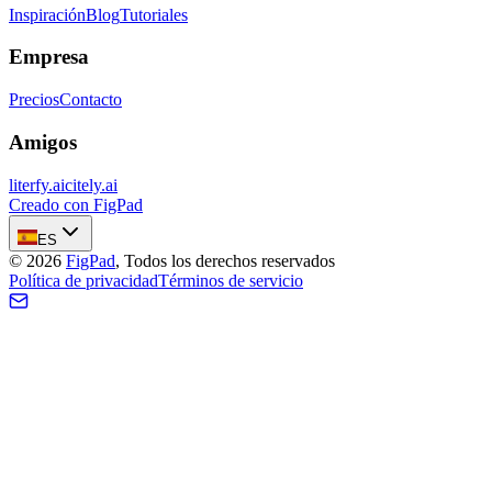
Inspiración
Blog
Tutoriales
Empresa
Precios
Contacto
Amigos
literfy.ai
citely.ai
Creado con FigPad
ES
©
2026
FigPad
,
Todos los derechos reservados
Política de privacidad
Términos de servicio