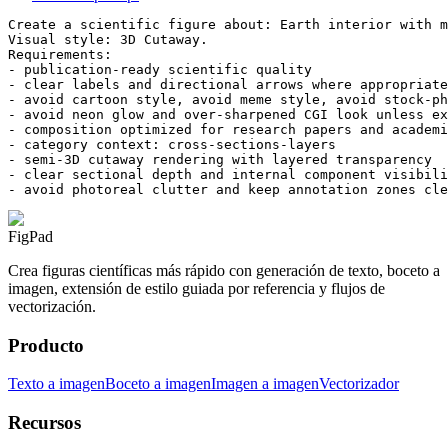
Create a scientific figure about: Earth interior with m
Visual style: 3D Cutaway.

Requirements:

- publication-ready scientific quality

- clear labels and directional arrows where appropriate

- avoid cartoon style, avoid meme style, avoid stock-ph
- avoid neon glow and over-sharpened CGI look unless ex
- composition optimized for research papers and academi
- category context: cross-sections-layers

- semi-3D cutaway rendering with layered transparency

- clear sectional depth and internal component visibili
- avoid photoreal clutter and keep annotation zones cle
FigPad
Crea figuras científicas más rápido con generación de texto, boceto a
imagen, extensión de estilo guiada por referencia y flujos de
vectorización.
Producto
Texto a imagen
Boceto a imagen
Imagen a imagen
Vectorizador
Recursos