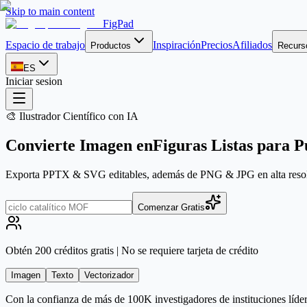
Skip to main content
FigPad
Espacio de trabajo
Inspiración
Precios
Afiliados
Productos
Recurs
ES
Iniciar sesion
🎨 Ilustrador Científico con IA
Convierte
Imagen
en
Figuras Listas para P
Exporta PPTX & SVG editables, además de PNG & JPG en alta resoluc
Comenzar Gratis
Obtén 200 créditos gratis | No se requiere tarjeta de crédito
Imagen
Texto
Vectorizador
Con la confianza de más de 100K investigadores de instituciones líder