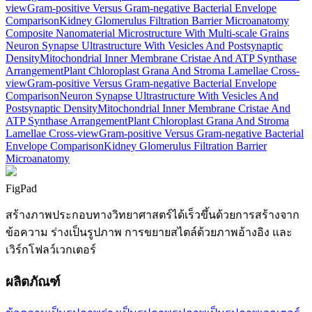
view
Gram-positive Versus Gram-negative Bacterial Envelope
Comparison
Kidney Glomerulus Filtration Barrier Microanatomy
Composite Nanomaterial Microstructure With Multi-scale Grains
Neuron Synapse Ultrastructure With Vesicles And Postsynaptic
Density
Mitochondrial Inner Membrane Cristae And ATP Synthase
Arrangement
Plant Chloroplast Grana And Stroma Lamellae Cross-
view
Gram-positive Versus Gram-negative Bacterial Envelope
Comparison
Neuron Synapse Ultrastructure With Vesicles And
Postsynaptic Density
Mitochondrial Inner Membrane Cristae And
ATP Synthase Arrangement
Plant Chloroplast Grana And Stroma
Lamellae Cross-view
Gram-positive Versus Gram-negative Bacterial
Envelope Comparison
Kidney Glomerulus Filtration Barrier
Microanatomy
FigPad
สร้างภาพประกอบทางวิทยาศาสตร์ได้เร็วขึ้นด้วยการสร้างจาก
ข้อความ ร่างเป็นรูปภาพ การขยายสไตล์ด้วยภาพอ้างอิง และ
เวิร์กโฟลว์เวกเตอร์
ผลิตภัณฑ์