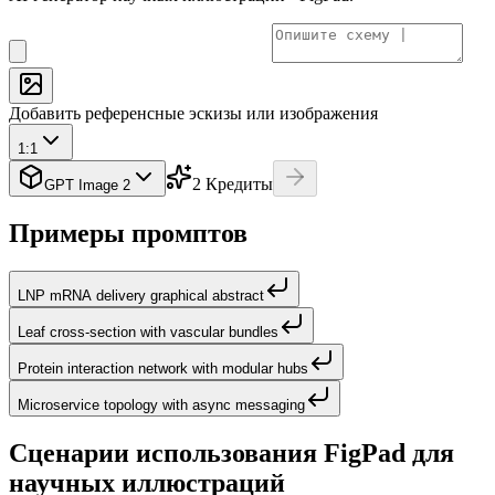
Добавить референсные эскизы или изображения
1:1
2
Кредиты
GPT Image 2
Примеры промптов
LNP mRNA delivery graphical abstract
Leaf cross-section with vascular bundles
Protein interaction network with modular hubs
Microservice topology with async messaging
Сценарии использования FigPad для
научных иллюстраций