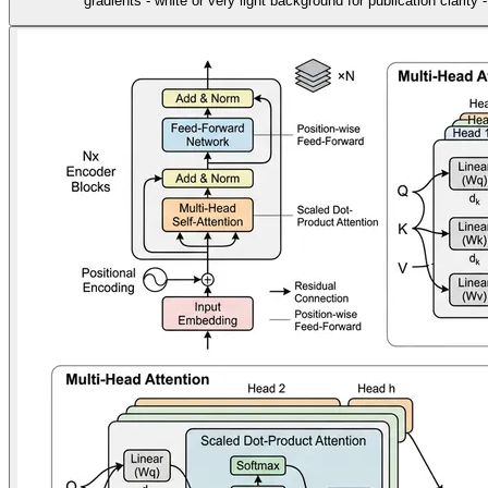
gradients - white or very light background for publication clarity 