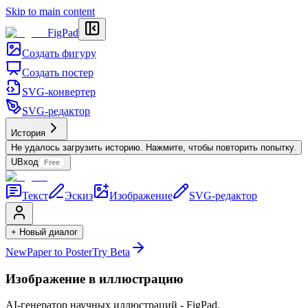
Skip to main content
FigPad
Создать фигуру
Создать постер
SVG-конвертер
SVG-редактор
История
Не удалось загрузить историю. Нажмите, чтобы повторить попытку.
U
Вход
Free
Текст
Эскиз
Изображение
SVG-редактор
+ Новый диалог
New
Paper to Poster
Try Beta
Изображение в иллюстрацию
AI-генератор научных иллюстраций - FigPad.