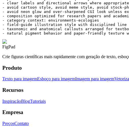
- clear labels and directional arrows where appropriate

- avoid cartoon style, avoid meme style, avoid stock-ph
- avoid neon glow and over-sharpened CGI look unless ex
- composition optimized for research papers and academi
- category context: environments-ecologies

- field-guide illustration style with disciplined line 
- taxonomic and anatomical callouts arranged for textbo
- natural pigment behavior and paper-friendly texture w
FigPad
Crie figuras científicas mais rapidamente com geração de texto, esboç
Produto
Texto para imagem
Esboço para imagem
Imagem para imagem
Vetoriz
Recursos
Inspiração
Blog
Tutoriais
Empresa
Preços
Contato