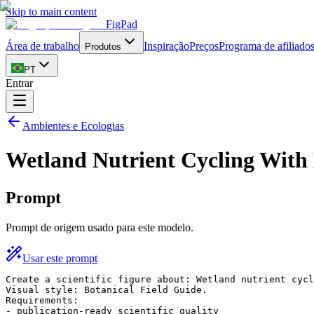
Skip to main content
FigPad
Área de trabalho
Inspiração
Preços
Programa de afiliado
Produtos
PT
Entrar
Ambientes e Ecologias
Wetland Nutrient Cycling With
Prompt
Prompt de origem usado para este modelo.
Usar este prompt
Create a scientific figure about: Wetland nutrient cycl
Visual style: Botanical Field Guide.

Requirements:

- publication-ready scientific quality
