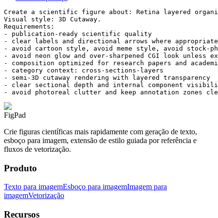
Create a scientific figure about: Retina layered organi
Visual style: 3D Cutaway.

Requirements:

- publication-ready scientific quality

- clear labels and directional arrows where appropriate

- avoid cartoon style, avoid meme style, avoid stock-ph
- avoid neon glow and over-sharpened CGI look unless ex
- composition optimized for research papers and academi
- category context: cross-sections-layers

- semi-3D cutaway rendering with layered transparency

- clear sectional depth and internal component visibili
- avoid photoreal clutter and keep annotation zones cle
FigPad
Crie figuras científicas mais rapidamente com geração de texto,
esboço para imagem, extensão de estilo guiada por referência e
fluxos de vetorização.
Produto
Texto para imagem
Esboço para imagem
Imagem para
imagem
Vetorização
Recursos