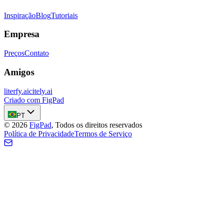
Inspiração
Blog
Tutoriais
Empresa
Preços
Contato
Amigos
literfy.ai
citely.ai
Criado com FigPad
PT
©
2026
FigPad
,
Todos os direitos reservados
Política de Privacidade
Termos de Serviço