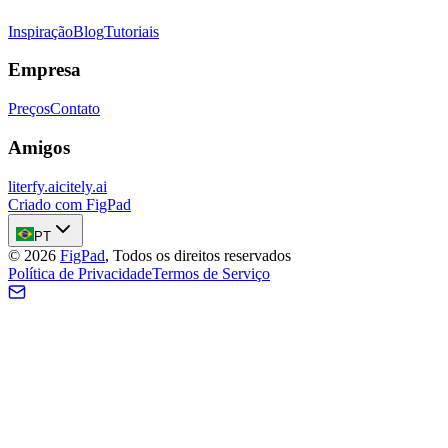
Inspiração
Blog
Tutoriais
Empresa
Preços
Contato
Amigos
literfy.ai
citely.ai
Criado com FigPad
PT
©
2026
FigPad
,
Todos os direitos reservados
Política de Privacidade
Termos de Serviço